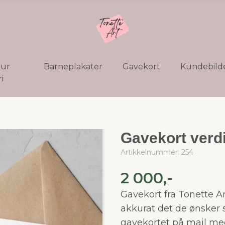
tur
Barneplakater
Gavekort
Kundebild
i
Gavekort verdi
Artikkelnummer:
254
2 000,-
Gavekort fra Tonette Ar
akkurat det de ønsker 
gavekortet på mail me