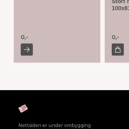
Stort 
100x8
0,-
0,-
Nettsiden er under ombygging