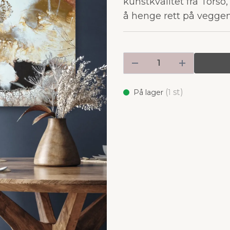
kunstkvalitet fra Torso,
å henge rett på vegge
(
st)
På lager
1