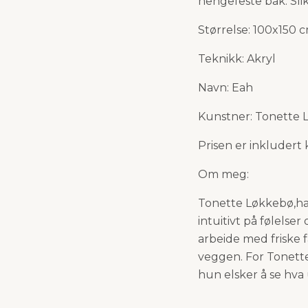
hengefeste bak. Sli
Størrelse: 100x150 
Teknikk: Akryl
Navn: Eah
Kunstner: Tonette 
Prisen er inkludert
Om meg:
Tonette Løkkebø,ha
intuitivt på følelse
arbeide med friske 
veggen. For Tonette
hun elsker å se hva