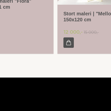
maleri "Flora"
1 cm
Stort maleri | "Mell
150x120 cm
12 000,-
15 000,-