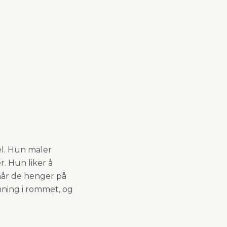
l. Hun maler
r. Hun liker å
 når de henger på
mning i rommet, og