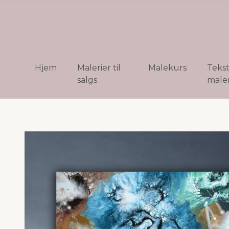
Hjem
Malerier til
Malekurs
Teks
salgs
maler