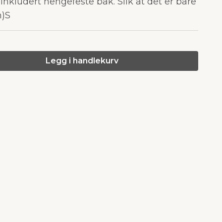
 inkludert hengefeste bak. Slik at det er bare
n)S
Legg i handlekurv