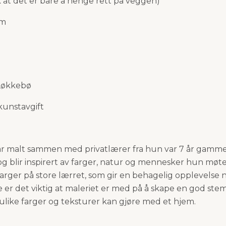
k at det er bare å henge rett på veggen)
cm
Løkkebø
 kunstavgift
r malt sammen med privatlærer fra hun var 7 år gamme
r og blir inspirert av farger, natur og mennesker hun møte
farger på store lærret, som gir en behagelig opplevelse
 er det viktig at maleriet er med på å skape en god ste
 ulike farger og teksturer kan gjøre med et hjem.