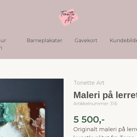
tur
Barneplakater
Gavekort
Kundebild
i
Tonette Art
Maleri på lerr
Artikkelnummer:
316
5 500,-
Originalt maleri på lerr