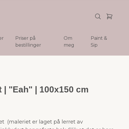
er
Priser på
Om
Paint &
bestillinger
meg
Sip
et | "Eah" | 100x150 cm
et (maleriet er laget på lerret av