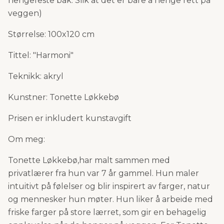
hengefeste bak. Slik at det er bare å henge rett på
veggen)
Størrelse: 100x120 cm
Tittel: "Harmoni"
Teknikk: akryl
Kunstner: Tonette Løkkebø
Prisen er inkludert kunstavgift
Om meg:
Tonette Løkkebø,har malt sammen med
privatlærer fra hun var 7 år gammel. Hun maler
intuitivt på følelser og blir inspirert av farger, natur
og mennesker hun møter. Hun liker å arbeide med
friske farger på store lærret, som gir en behagelig