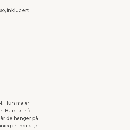
rso, inkludert
l. Hun maler
r. Hun liker å
 når de henger på
mning i rommet, og