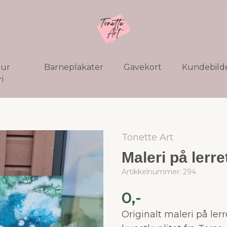
tur
Barneplakater
Gavekort
Kundebild
i
Tonette Art
Maleri på lerre
Artikkelnummer:
294
0,-
Originalt maleri på lerr