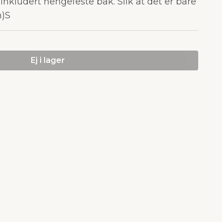
 inkludert hengefeste bak. Slik at det er bare
n)S
Ej i lager