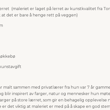
erret (maleriet er laget på lerret av kunstkvalitet fra To
k at det er bare å henge rett på veggen)
cm
Løkkebø
 kunstavgift
r malt sammen med privatlærer fra hun var 7 år gamme
r og blir inspirert av farger, natur og mennesker hun møte
farger på store lærret, som gir en behagelig opplevelse
 er det viktig at maleriet er med på å skape en god ste