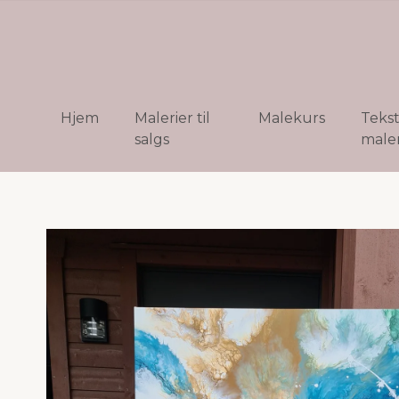
Hjem
Malerier til
Malekurs
Teks
salgs
maler