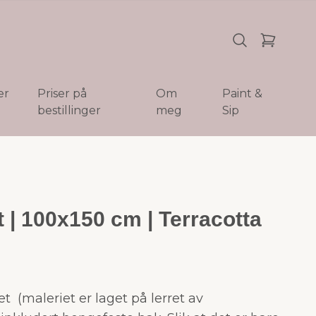
er
Priser på
Om
Paint &
bestillinger
meg
Sip
t | 100x150 cm | Terracotta
et (maleriet er laget på lerret av