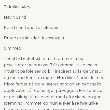
Teknikk: Akryl
Navn: Sand
Kunstner: Tonette Løkkebø
Prisen er inkludert kunstavgift
Om meg:
Tonette Løkkebø,har malt sammen med
privatlærer fra hun var 7 år gammel. Hun maler
intuitivt på følelser og blir inspirert av farger, natur
og mennesker hun møter. Hun liker å arbeide med
friske farger på store lærret, som gir en behagelig
opplevelse når de henger på veggen. For Tonette
er det viktig at maleriet er med på å skape en god
stemning i rommet, og hun elsker å se hva ulike
farger og teksturer kan gjøre med et hjem.