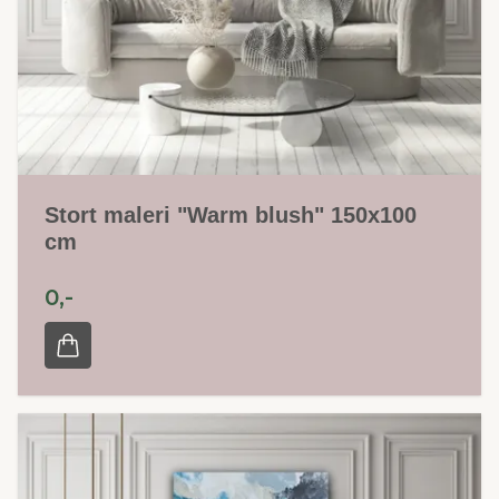
Stort maleri "Warm blush" 150x100
cm
0,-