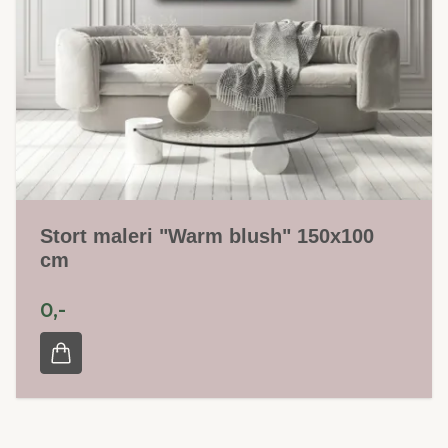
Stort maleri "Warm blush" 150x100
cm
0,-