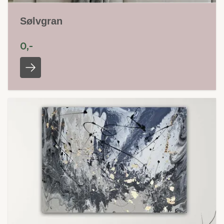
Sølvgran
0,-