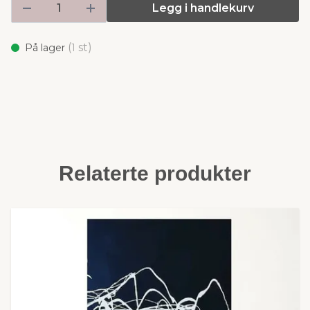
Legg i handlekurv
(
st)
På lager
1
Relaterte produkter