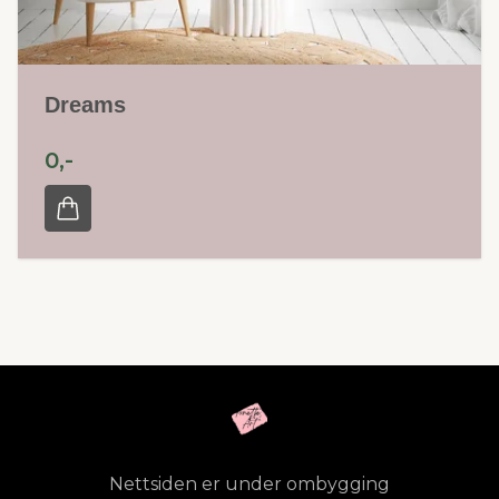
Dreams
0,-
Nettsiden er under ombygging