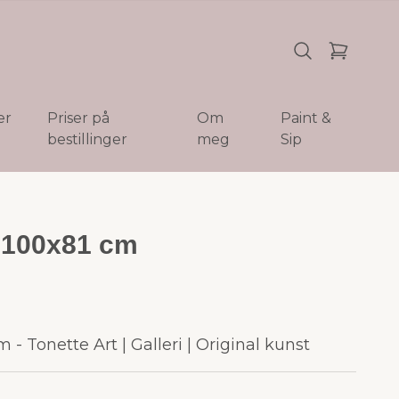
er
Priser på
Om
Paint &
bestillinger
meg
Sip
| 100x81 cm
m - Tonette Art | Galleri | Original kunst