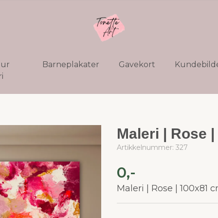
tur
Barneplakater
Gavekort
Kundebild
i
Maleri | Rose 
Artikkelnummer:
327
0,-
Maleri | Rose | 100x81 c