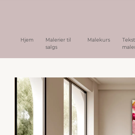
Hjem
Malerier til
Malekurs
Teks
salgs
maler