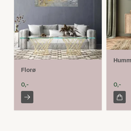
Humm
Florø
0,-
0,-