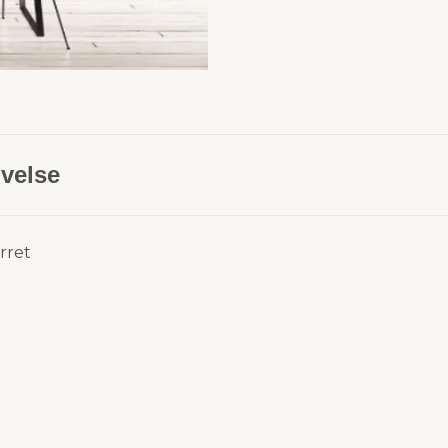
velse
erret