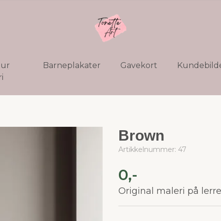
tur
Barneplakater
Gavekort
Kundebild
i
Brown
Artikkelnummer:
47
0,-
Original maleri på ler