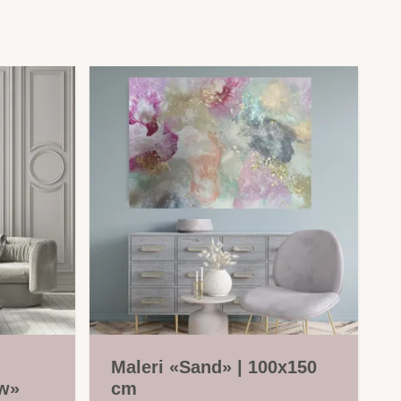
Maleri «Sand» | 100x150
ow»
cm