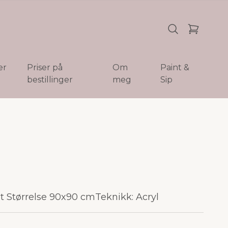
er
Priser på
Om
Paint &
bestillinger
meg
Sip
ret Størrelse 90x90 cmTeknikk: Acryl