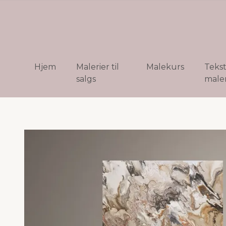
Hjem
Malerier til
Malekurs
Teks
salgs
maler