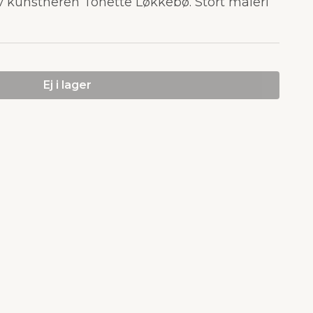
v kunstneren Tonette Løkkebø. Stort maleri
Ej i lager