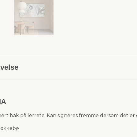
velse
NA
gnert bak på lerrete. Kan signeres fremme dersom det er 
 Løkkebø