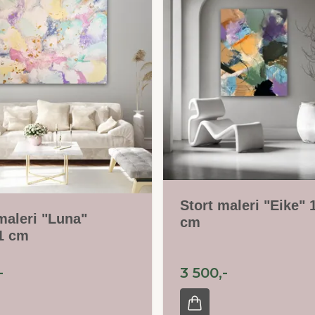
Stort maleri "Eike"
maleri "Luna"
cm
1 cm
-
3 500,-