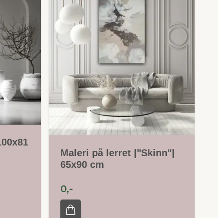
 100x81
Maleri på lerret |"Skinn"|
65x90 cm
0,-