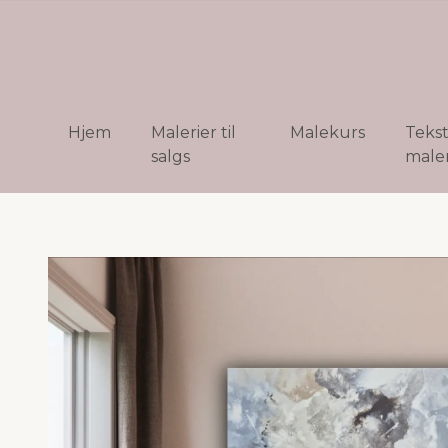
Hjem
Malerier til
Malekurs
Teks
salgs
maler