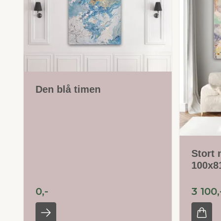
Den blå timen
Stort 
100x8
0,-
3 100,