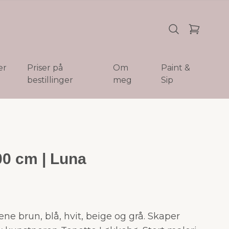
er
Priser på
Om
Paint &
bestillinger
meg
Sip
00 cm | Luna
ne brun, blå, hvit, beige og grå. Skaper