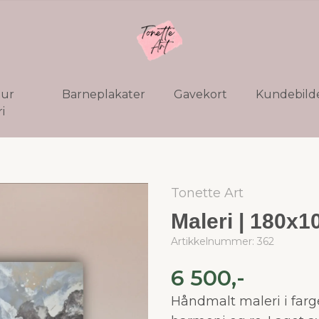
tur
Barneplakater
Gavekort
Kundebild
i
Tonette Art
Maleri | 180x1
Artikkelnummer:
362
6 500,-
Håndmalt maleri i farge