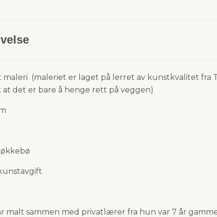
velse
alt maleri (maleriet er laget på lerret av kunstkvalitet fra
k at det er bare å henge rett på veggen)
cm
Løkkebø
 kunstavgift
r malt sammen med privatlærer fra hun var 7 år gamme