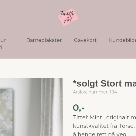
tur
Barneplakater
Gavekort
Kundebild
i
*solgt Stort m
Artikkelnummer:
194
0,-
Tittel: Mint , originalt 
kunstkvalitet fra Torso,
å henge rett på veg