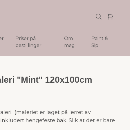
er
Priser på
Om
Paint &
bestillinger
meg
Sip
aleri "Mint" 120x100cm
maleri (maleriet er laget på lerret av
 inkludert hengefeste bak. Slik at det er bare