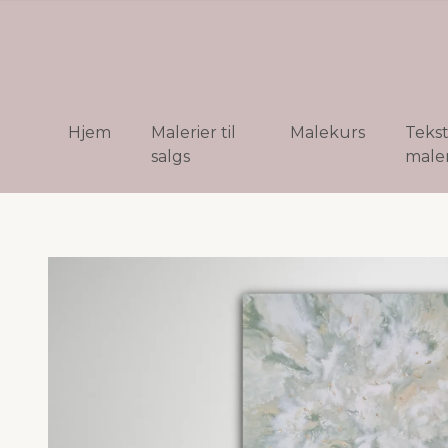
Hjem
Malerier til
Malekurs
Teks
salgs
maler