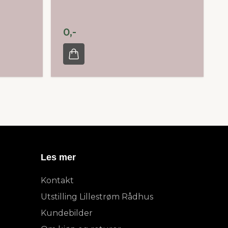
0,-
Les mer
Kontakt
Utstilling Lillestrøm Rådhus
Kundebilder