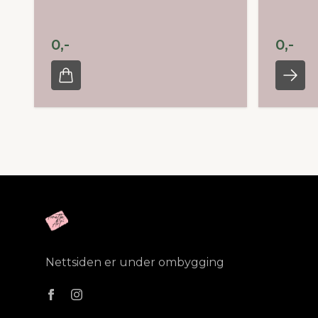
0,-
0,-
Nettsiden er under ombygging