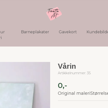
tur
Barneplakater
Gavekort
Kundebild
i
Vårin
Artikkelnummer:
35
0,-
Original maleriStørrels