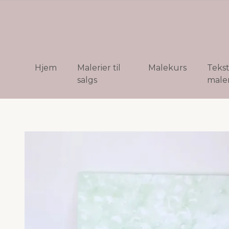
Hjem
Malerier til
Malekurs
Teks
salgs
maler