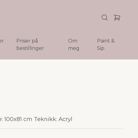
er
Priser på
Om
Paint &
bestillinger
meg
Sip
e: 100x81 cm Teknikk: Acryl