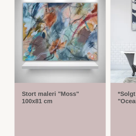
Stort maleri "Moss"
*Solgt
100x81 cm
"Ocea